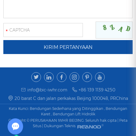
*
info@bic-iwhr.com
+86 139 1139 4250
20 barat C dan jalan perkakas Beijing 100048, PRChina
Kata Kunci:
Bendungan Sederhana yang Ditinggikan
,
Bendungan
Karet
,
Bendungan Lift Hidrolik
Copyright © PERUSAHAAN IWHR BEIJING. Seluruh hak cipta |
Peta
Situs
| Dukungan Teknis: