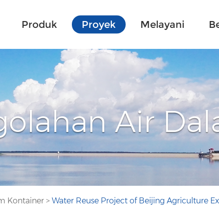
Produk
Proyek
Melayani
Be
ngolahan Air Da
am Kontainer
>
Water Reuse Project of Beijing Agriculture E