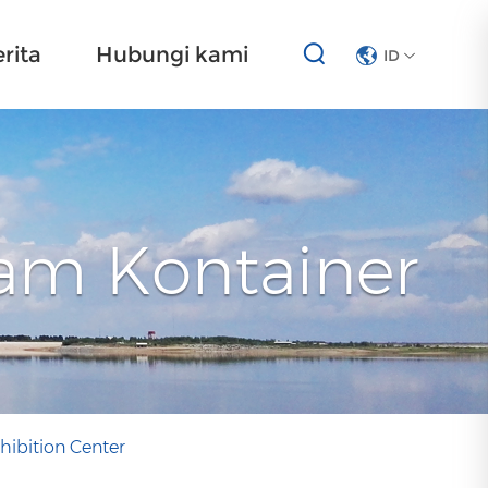
rita
Hubungi kami
ID
lam Kontainer
xhibition Center