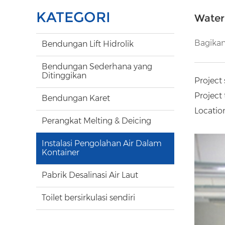
KATEGORI
Water 
Bagikan
Bendungan Lift Hidrolik
Bendungan Sederhana yang
Ditinggikan
Project
Project 
Bendungan Karet
Location
Perangkat Melting & Deicing
Instalasi Pengolahan Air Dalam
Kontainer
Pabrik Desalinasi Air Laut
Toilet bersirkulasi sendiri