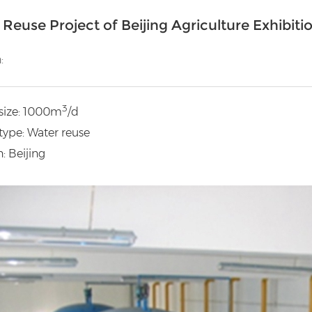
Reuse Project of Beijing Agriculture Exhibiti
:
3
 size: 1000m
/d
type: Water reuse
: Beijing